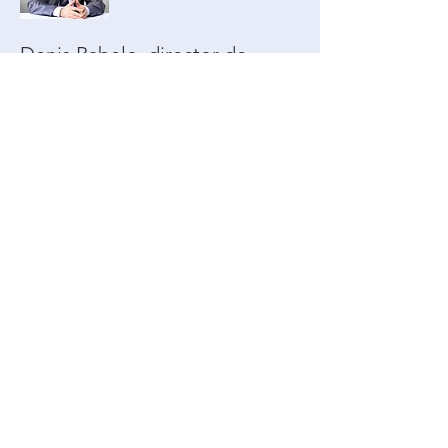
Denis Rabelo, director de
ventas
Denis@axisgroup.com
| Tel:
011-
3456-7890
Este es un gran lugar para escribir un
texto extenso sobre su empresa y sus
servicios. Puede utilizar este espacio para
entrar en detalles sobre su empresa.
Habla sobre tu equipo y los servicios que
brindas. Cuénteles a sus visitantes cómo
se le ocurrió la idea de comenzar su
negocio y qué lo hace diferente de sus
competidores. Haga que su empresa se
destaque y demuestre quién es usted.
necesitas más